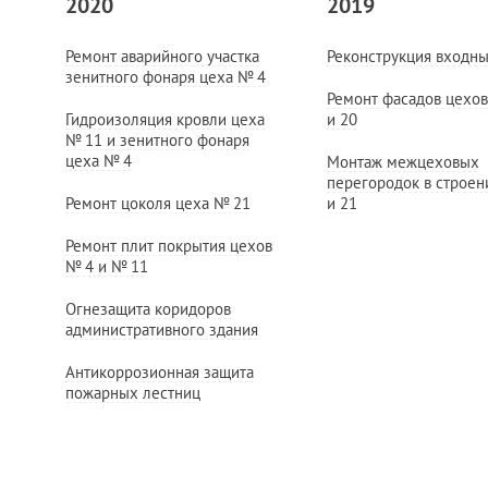
2020
2019
Ремонт аварийного участка
Реконструкция входны
зенитного фонаря цеха
№ 4
Ремонт фасадов цехо
Гидроизоляция кровли цеха
и 20
№ 11
и зенитного фонаря
цеха
№ 4
Монтаж межцеховых
перегородок в строе
Ремонт цоколя цеха
№ 21
и 21
Ремонт плит покрытия цехов
№ 4
и
№ 11
Огнезащита коридоров
административного здания
Антикоррозионная защита
пожарных лестниц