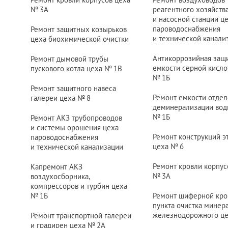
№ 3
А
реагентного хозяйства
и насосной станции ц
пароводоснабжения
Ремонт защитных козырьков
и технической канали
цеха биохимической очистки
Антикоррозийная защ
Ремонт дымовой трубы
емкости серной кисло
пускового котла цеха
№ 1
В
№ 1
Б
Ремонт защитного навеса
Ремонт емкости отде
галереи цеха
№ 8
деминерализации вод
№ 1
Б
Ремонт АКЗ трубопроводов
и системы орошения цеха
Ремонт конструкций э
пароводоснабжения
цеха
№ 6
и технической канализации
Ремонт кровли корпус
Капремонт АКЗ
№ 3
А
воздухосборника,
компрессоров и турбин цеха
№ 1
Б
Ремонт шиферной кро
пункта очистка минер
железнодорожного ц
Ремонт транспортной галереи
и градирен цеха
№ 2
А