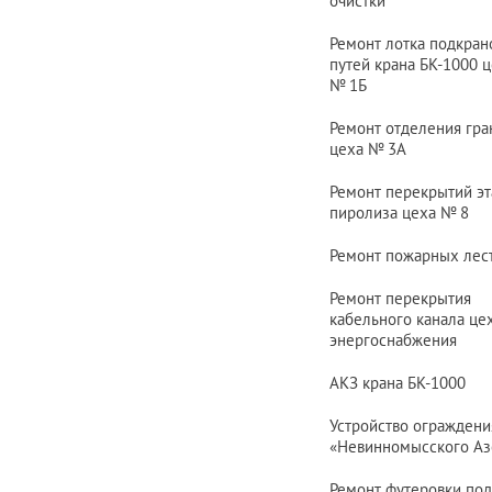
очистки
Ремонт лотка подкра
путей крана БК-1000 
№ 1
Б
Ремонт отделения гра
цеха
№ 3
А
Ремонт перекрытий э
пиролиза цеха
№ 8
Ремонт пожарных лес
Ремонт перекрытия
кабельного канала це
энергоснабжения
АКЗ крана БК-1000
Устройство ограждени
«Невинномысского Аз
Ремонт футеровки по