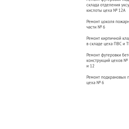
склада отделения укс
кислоты цеха
№ 12
А
Ремонт цоколя пожар
части
№ 6
Ремонт кирпичной кла
в складе цеха ПВС и Т
Ремонт футеровки бе
конструкций цехов
№ 
и 12
Ремонт подкрановых 
цеха
№ 6