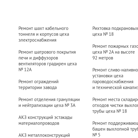
Ремонт шахт кабельного
Рихтовка подкрановых
тоннеля и корпусов цеха
цеха
№ 18
электроснабжения
Ремонт пожарных газ
Ремонт шатрового покрытия
цеха
№ 2
А на высоте
печи и диффузоров
92 метров
вентиляторов градирен цеха
№ 12
А
Ремонт сливо-наливн
установки цеха
Ремонт ограждений
пароводоснабжения
территории завода
и технической канали
Ремонт отделения грануляции
Ремонт места складир
и нейтрализации цеха
№ 3
А
отходов чистки выхло
трубы цеха
№ 18
АКЗ конструкций эстакады
материалопроводов
Ремонт поддерживаю
башен выхлопной тру
№ 5
АКЗ металлоконструкций