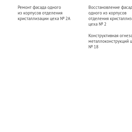
Ремонт фасада одного
Восстановление фаса
из корпусов отделения
одного из корпусов
кристаллизации цеха
№ 2
А
отделения кристалли
цеха
№ 2
Конструктивная огнез
металлоконструкций 
№ 18