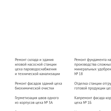
Ремонт склада и здания
Ремонт фундамента н
иловой насосной станции
производства сложны
цеха пароводоснабжения
минеральных удобрен
и технической канализации
№ 18
Ремонт фасадов зданий цеха
Отделка станции отгр
биохимической очистки
готовой продукции ц
Герметизация швов одного
Капремонт фасада ко
из корпусов цеха
№ 3
А
цеха
№ 1
Б