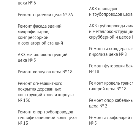
цеха
№ 6
АКЗ площадок
и трубопроводов цех
Ремонт строений цеха
№ 2
А
АКЗ трубопровода амм
Ремонт фасада зданий
и металлоконструкци
микрофильтров,
скрубберной и цехов
компрессорной
и озонаторной станций
Ремонт газхолдера га
пиролиза цеха
№ 8
АКЗ металлоконструкций
цеха
№ 5
Ремонт футеровки бак
№ 18
Ремонт корпусов цеха
№ 18
Ремонт кровель транс
Ремонт огнезащитного
галерей цеха
№ 18
покрытия деревянных
конструкций кровли корпуса
№ 156
Ремонт опор кабельны
цеха
№ 2
Ремонт опор трубопроводов
теплофикационной воды цеха
Ремонт аэрофонарей 
№ 1
Б
№ 5