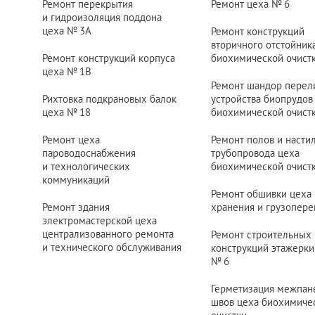
Ремонт перекрытия
Ремонт цеха
№ 6
и гидроизоляция поддона
цеха
№ 3
А
Ремонт конструкций
вторичного отстойник
Ремонт конструкций корпуса
биохимической очист
цеха
№ 1
В
Ремонт шандор перел
Рихтовка подкрановых балок
устройства биопрудов
цеха
№ 18
биохимической очист
Ремонт цеха
Ремонт полов и насти
пароводоснабжения
трубопровода цеха
и технологических
биохимической очист
коммуникаций
Ремонт обшивки цеха
Ремонт здания
хранения и грузопере
электромастерской цеха
централизованного ремонта
Ремонт строительных
и технического обслуживания
конструкций этажерки
№ 6
Герметизация межпан
швов цеха биохимиче