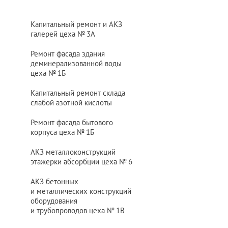
Капитальный ремонт и АКЗ
галерей цеха
№ 3
А
Ремонт фасада здания
деминерализованной воды
цеха
№ 1
Б
Капитальный ремонт склада
слабой азотной кислоты
Ремонт фасада бытового
корпуса цеха
№ 1
Б
АКЗ металлоконструкций
этажерки абсорбции цеха
№ 6
АКЗ бетонных
и металлических конструкций
оборудования
и трубопроводов цеха
№ 1
В