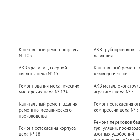
Капитальный ремонт корпуса
АКЗ трубопроводов в
№ 105
давления
АКЗ хранилища серной
Капитальный ремонт 
кислоты цеха
№ 15
химводоочистки
Ремонт здания механических
АКЗ металлоконструк
мастерских цеха
№ 12
А
агрегатов цеха
№ 5
Капитальный ремонт здания
Ремонт остекления от
ремонтно-механического
компрессии цеха
№ 5
производства
Ремонт переходов ба
Ремонт остекления корпуса
грануляции, производ
цеха
№ 18
азотных удобрений
и отделения нейтрали