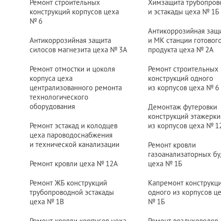
Ремонт строительных
Химзащита трубопров
конструкций корпусов цеха
и эстакады цеха
№ 1
Б
№ 6
Антикоррозийная защ
Антикоррозийная защита
и МК станции готовог
силосов магнезита цеха
№ 3
А
продукта цеха
№ 2
А
Ремонт отмостки и цоколя
Ремонт строительных
корпуса цеха
конструкций одного
централизованного ремонта
из корпусов цеха
№ 6
технологического
оборудования
Демонтаж футеровки
конструкций этажерки
Ремонт эстакад и колодцев
из корпусов цеха
№ 1
цеха пароводоснабжения
и технической канализации
Ремонт кровли
газоанализаторных бу
Ремонт кровли цеха
№ 12
А
цеха
№ 1
Б
Ремонт ЖБ конструкций
Капремонт конструкц
трубопроводной эстакады
одного из корпусов ц
цеха
№ 1
В
№ 1
Б
Ремонт кровли корпусов цеха
Ремонт воздуховодов