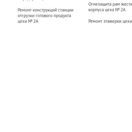
Огнезащита рам жест
корпуса цеха
№ 2
А
Ремонт конструкций станции
отгрузки готового продукта
цеха
№ 2
А
Ремонт этажерки цех